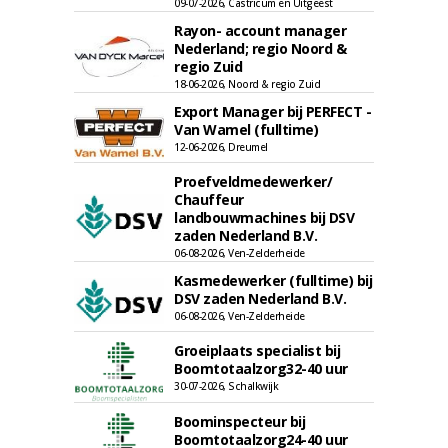
09-07-2026, Castricum en Uitgeest
Rayon- account manager
Nederland; regio Noord &
regio Zuid
18-06-2026, Noord & regio Zuid
Export Manager bij PERFECT -
Van Wamel (fulltime)
12-06-2026, Dreumel
Proefveldmedewerker/
Chauffeur
landbouwmachines bij DSV
zaden Nederland B.V.
06-08-2026, Ven-Zelderheide
Kasmedewerker (fulltime) bij
DSV zaden Nederland B.V.
06-08-2026, Ven-Zelderheide
Groeiplaats specialist bij
Boomtotaalzorg32-40 uur
30-07-2026, Schalkwijk
Boominspecteur bij
Boomtotaalzorg24-40 uur