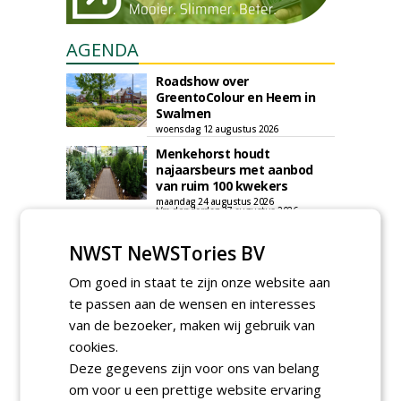
AGENDA
Roadshow over
GreentoColour en Heem in
Swalmen
woensdag 12 augustus 2026
Menkehorst houdt
najaarsbeurs met aanbod
van ruim 100 kwekers
maandag 24 augustus 2026
t/m donderdag 27 augustus 2026
Cursus laat zien hoe leifruit
NWST NeWSTories BV
past in moderne tuinen
woensdag 26 augustus 2026
Om goed in staat te zijn onze website aan
Vakdag 'All About Annuals'
te passen aan de wensen en interesses
zet eenjarige planten
van de bezoeker, maken wij gebruik van
centraal in Appeltern
cookies.
donderdag 27 augustus 2026
Deze gegevens zijn voor ons van belang
GaLaBau 2026: internationale
ontmoetingsplek voor
om voor u een prettige website ervaring