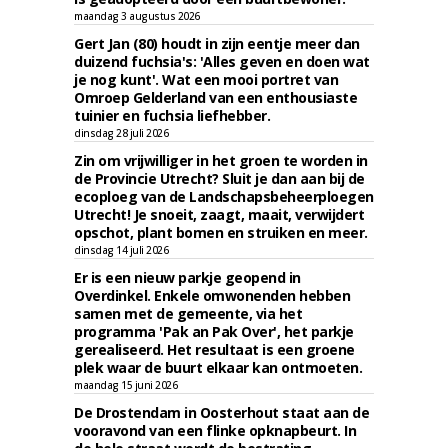
maandag 3 augustus 2026
Gert Jan (80) houdt in zijn eentje meer dan
duizend fuchsia's: 'Alles geven en doen wat
je nog kunt'. Wat een mooi portret van
Omroep Gelderland van een enthousiaste
tuinier en fuchsia liefhebber.
dinsdag 28 juli 2026
Zin om vrijwilliger in het groen te worden in
de Provincie Utrecht? Sluit je dan aan bij de
ecoploeg van de Landschapsbeheerploegen
Utrecht! Je snoeit, zaagt, maait, verwijdert
opschot, plant bomen en struiken en meer.
dinsdag 14 juli 2026
Er is een nieuw parkje geopend in
Overdinkel. Enkele omwonenden hebben
samen met de gemeente, via het
programma 'Pak an Pak Over', het parkje
gerealiseerd. Het resultaat is een groene
plek waar de buurt elkaar kan ontmoeten.
maandag 15 juni 2026
De Drostendam in Oosterhout staat aan de
vooravond van een flinke opknapbeurt. In