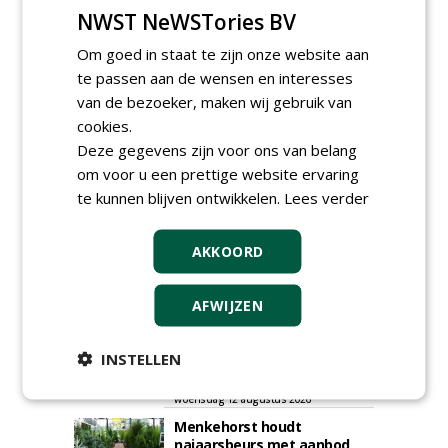
NWST NeWSTories BV
GREEN OUTLET
Om goed in staat te zijn onze website aan
te passen aan de wensen en interesses
Iedereen kan gratis kleine advertenties
plaatsen via zijn eigen account.
van de bezoeker, maken wij gebruik van
cookies.
Plaats een gratis advertentie
Deze gegevens zijn voor ons van belang
om voor u een prettige website ervaring
te kunnen blijven ontwikkelen.
Lees verder
AKKOORD
AFWIJZEN
AGENDA
Roadshow over
INSTELLEN
GreentoColour en Heem in
Swalmen
woensdag 12 augustus 2026
Menkehorst houdt
najaarsbeurs met aanbod