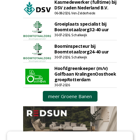
Kasmedewerker (fulltime) bij
DSV zaden Nederland B.V.
06-08-2026, Ven-Zelderheide
Groeiplaats specialist bij
Boomtotaalzorg32-40 uur
30-07-2026, Schalkwijk
Boominspecteur bij
Boomtotaalzorg24-40 uur
30-07-2026, Schalkwijk
Hoofdgreenkeeper (m/v)
Golfbaan KralingenOosthoek
groepRotterdam
30-07-2026
meer Groene Banen