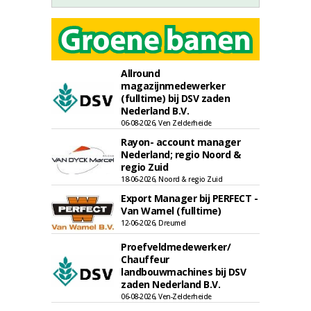
Allround
magazijnmedewerker
(fulltime) bij DSV zaden
Nederland B.V.
06-08-2026, Ven Zelderheide
Rayon- account manager
Nederland; regio Noord &
regio Zuid
18-06-2026, Noord & regio Zuid
Export Manager bij PERFECT -
Van Wamel (fulltime)
12-06-2026, Dreumel
Proefveldmedewerker/
Chauffeur
landbouwmachines bij DSV
zaden Nederland B.V.
06-08-2026, Ven-Zelderheide