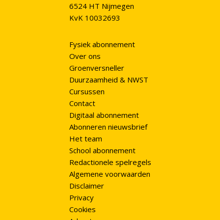
6524 HT Nijmegen
KvK 10032693
Fysiek abonnement
Over ons
Groenversneller
Duurzaamheid & NWST
Cursussen
Contact
Digitaal abonnement
Abonneren nieuwsbrief
Het team
School abonnement
Redactionele spelregels
Algemene voorwaarden
Disclaimer
Privacy
Cookies