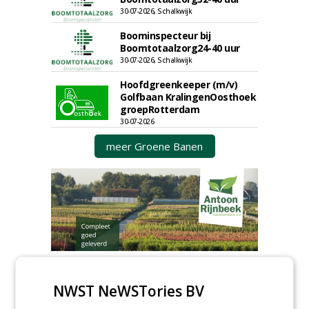
30-07-2026, Schalkwijk
Boominspecteur bij
Boomtotaalzorg24-40 uur
30-07-2026, Schalkwijk
Hoofdgreenkeeper (m/v)
Golfbaan KralingenOosthoek
groepRotterdam
30-07-2026
meer Groene Banen
GREEN OUTLET
NWST NeWSTories BV
Iedereen kan gratis kleine advertenties