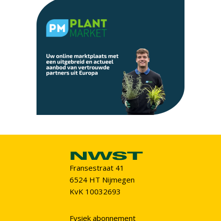
Fransestraat 41
6524 HT Nijmegen
KvK 10032693
Fysiek abonnement