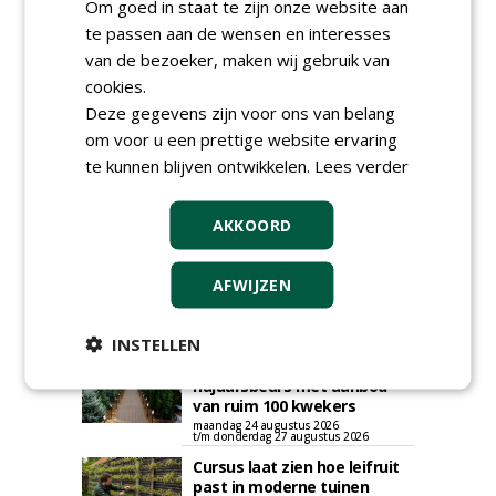
plaatsen via zijn eigen account.
Om goed in staat te zijn onze website aan
te passen aan de wensen en interesses
Plaats een gratis advertentie
van de bezoeker, maken wij gebruik van
cookies.
Deze gegevens zijn voor ons van belang
om voor u een prettige website ervaring
te kunnen blijven ontwikkelen.
Lees verder
AKKOORD
AGENDA
Roadshow over
AFWIJZEN
GreentoColour en Heem in
Swalmen
woensdag 12 augustus 2026
INSTELLEN
Menkehorst houdt
najaarsbeurs met aanbod
van ruim 100 kwekers
maandag 24 augustus 2026
t/m donderdag 27 augustus 2026
Cursus laat zien hoe leifruit
past in moderne tuinen