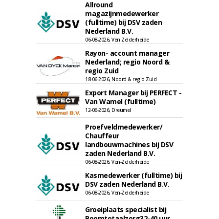
Allround
magazijnmedewerker
(fulltime) bij DSV zaden
Nederland B.V.
06-08-2026, Ven Zelderheide
Rayon- account manager
Nederland; regio Noord &
regio Zuid
18-06-2026, Noord & regio Zuid
Export Manager bij PERFECT -
Van Wamel (fulltime)
12-06-2026, Dreumel
Proefveldmedewerker/
Chauffeur
landbouwmachines bij DSV
zaden Nederland B.V.
06-08-2026, Ven-Zelderheide
Kasmedewerker (fulltime) bij
DSV zaden Nederland B.V.
06-08-2026, Ven-Zelderheide
Groeiplaats specialist bij
Boomtotaalzorg32-40 uur