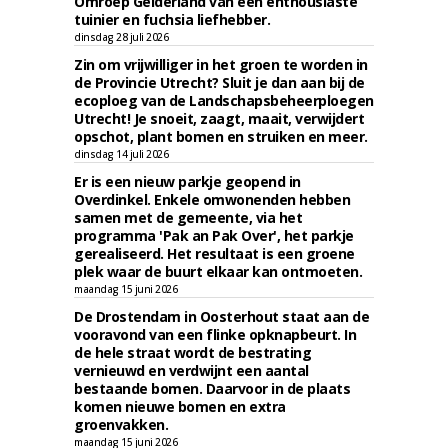
Omroep Gelderland van een enthousiaste
tuinier en fuchsia liefhebber.
dinsdag 28 juli 2026
Zin om vrijwilliger in het groen te worden in
de Provincie Utrecht? Sluit je dan aan bij de
ecoploeg van de Landschapsbeheerploegen
Utrecht! Je snoeit, zaagt, maait, verwijdert
opschot, plant bomen en struiken en meer.
dinsdag 14 juli 2026
Er is een nieuw parkje geopend in
Overdinkel. Enkele omwonenden hebben
samen met de gemeente, via het
programma 'Pak an Pak Over', het parkje
gerealiseerd. Het resultaat is een groene
plek waar de buurt elkaar kan ontmoeten.
maandag 15 juni 2026
De Drostendam in Oosterhout staat aan de
vooravond van een flinke opknapbeurt. In
de hele straat wordt de bestrating
vernieuwd en verdwijnt een aantal
bestaande bomen. Daarvoor in de plaats
komen nieuwe bomen en extra
groenvakken.
maandag 15 juni 2026