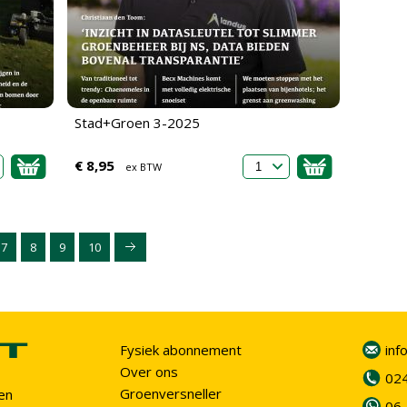
Stad+Groen 3-2025
€ 8,95
ex BTW
7
8
9
10
Fysiek abonnement
inf
Over ons
02
Groenversneller
en
06