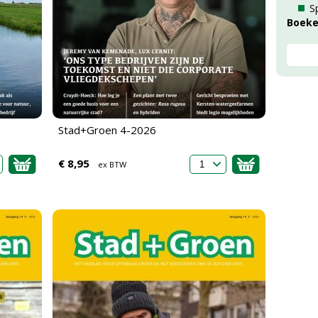
S
Boek
Stad+Groen 4-2026
€ 8,95
ex BTW