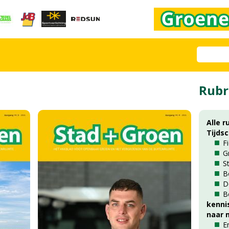
Rubr
Alle r
Tijds
F
G
S
B
D
B
kenni
naar m
E