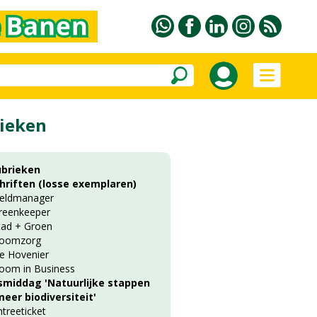
ieken
ubrieken
chriften (losse exemplaren)
ieldmanager
reenkeeper
tad + Groen
oomzorg
e Hovenier
oom in Business
smiddag 'Natuurlijke stappen
eer biodiversiteit'
ntreeticket