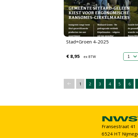
Stad+Groen 4-2025
€ 8,95
ex BTW
1
2
3
4
5
6
Fransestraat 41
6524 HT Nijmeg