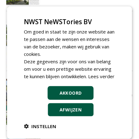
NWST NeWSTories BV
Ecosysteemdenken bevorderen!
Groene daken en gevels: pleidooi voor
Om goed in staat te zijn onze website aan
een integratie van natuur en techniek
te passen aan de wensen en interesses
01-08-2012
2 sec
van de bezoeker, maken wij gebruik van
cookies.
Deze gegevens zijn voor ons van belang
om voor u een prettige website ervaring
te kunnen blijven ontwikkelen.
Lees verder
Groene dakoase in zwarte bitumen
steppe
AKKOORD
Daktuin al zeven jaar het favoriete stekje
van Astrid Hölzer
01-08-2012
3 sec
AFWIJZEN
INSTELLEN