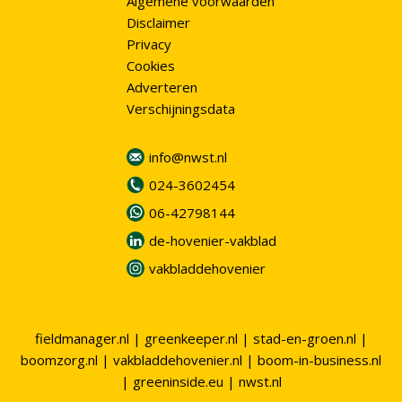
Algemene voorwaarden
Disclaimer
Privacy
Cookies
Adverteren
Verschijningsdata
info@nwst.nl
024-3602454
06-42798144
de-hovenier-vakblad
vakbladdehovenier
fieldmanager.nl
|
greenkeeper.nl
|
stad-en-groen.nl
|
boomzorg.nl
|
vakbladdehovenier.nl
|
boom-in-business.nl
|
greeninside.eu
|
nwst.nl