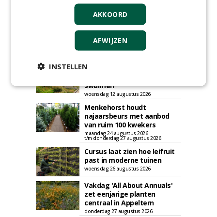
AKKOORD
AFWIJZEN
AGENDA
INSTELLEN
Roadshow over
GreentoColour en Heem in
Swalmen
woensdag 12 augustus 2026
Menkehorst houdt
najaarsbeurs met aanbod
van ruim 100 kwekers
maandag 24 augustus 2026
t/m donderdag 27 augustus 2026
Cursus laat zien hoe leifruit
past in moderne tuinen
woensdag 26 augustus 2026
Vakdag 'All About Annuals'
zet eenjarige planten
centraal in Appeltern
donderdag 27 augustus 2026