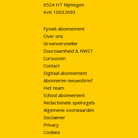
6524 HT Nijmegen
KvK 10032693
Fysiek abonnement
Over ons
Groenversneller
Duurzaamheid & NWST
Cursussen
Contact
Digitaal abonnement
Abonneren nieuwsbrief
Het team
School abonnement
Redactionele spelregels
Algemene voorwaarden
Disclaimer
Privacy
Cookies