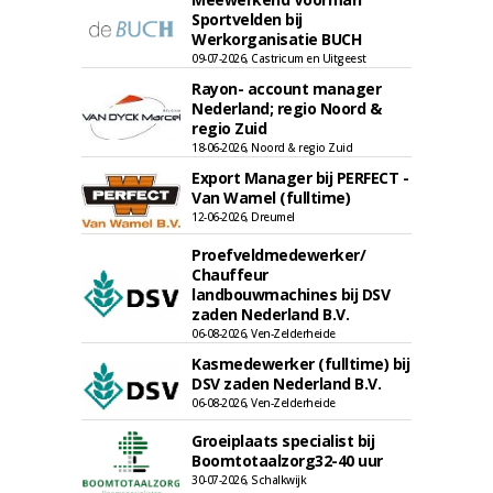
Sportvelden bij
Werkorganisatie BUCH
09-07-2026, Castricum en Uitgeest
Rayon- account manager
Nederland; regio Noord &
regio Zuid
18-06-2026, Noord & regio Zuid
Export Manager bij PERFECT -
Van Wamel (fulltime)
12-06-2026, Dreumel
Proefveldmedewerker/
Chauffeur
landbouwmachines bij DSV
zaden Nederland B.V.
06-08-2026, Ven-Zelderheide
Kasmedewerker (fulltime) bij
DSV zaden Nederland B.V.
06-08-2026, Ven-Zelderheide
Groeiplaats specialist bij
Boomtotaalzorg32-40 uur
30-07-2026, Schalkwijk