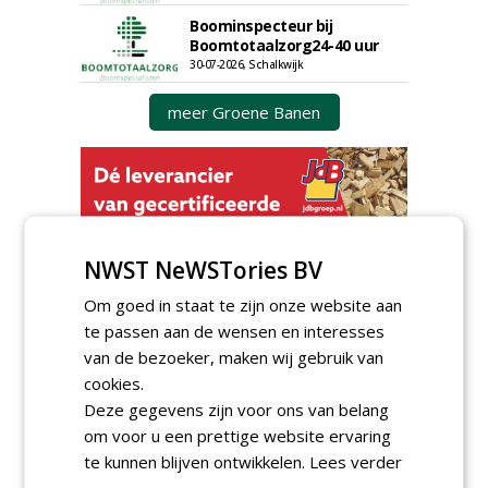
Boominspecteur bij
Boomtotaalzorg24-40 uur
30-07-2026, Schalkwijk
meer Groene Banen
NWST NeWSTories BV
Om goed in staat te zijn onze website aan
GREEN OUTLET
te passen aan de wensen en interesses
Iedereen kan gratis kleine advertenties
van de bezoeker, maken wij gebruik van
plaatsen via zijn eigen account.
cookies.
Plaats een gratis advertentie
Deze gegevens zijn voor ons van belang
om voor u een prettige website ervaring
te kunnen blijven ontwikkelen.
Lees verder