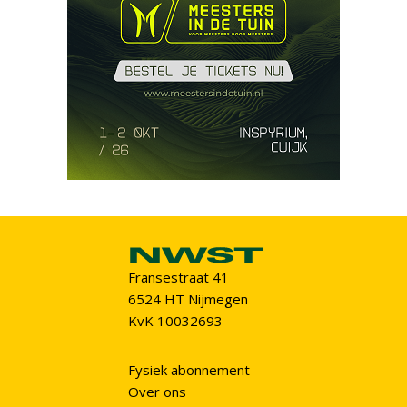
Fransestraat 41
6524 HT Nijmegen
KvK 10032693
Fysiek abonnement
Over ons