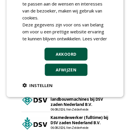
(fulltime) bij DSV zaden
te passen aan de wensen en interesses
Nederland B.V.
van de bezoeker, maken wij gebruik van
06-08-2026, Ven Zelderheide
cookies.
Meewerkend Voorman
Deze gegevens zijn voor ons van belang
Sportvelden bij
om voor u een prettige website ervaring
Werkorganisatie BUCH
09-07-2026, Castricum en Uitgeest
te kunnen blijven ontwikkelen.
Lees verder
Rayon- account manager
Nederland; regio Noord &
AKKOORD
regio Zuid
18-06-2026, Noord & regio Zuid
Export Manager bij PERFECT -
AFWIJZEN
Van Wamel (fulltime)
12-06-2026, Dreumel
INSTELLEN
Proefveldmedewerker/
Chauffeur
landbouwmachines bij DSV
zaden Nederland B.V.
06-08-2026, Ven-Zelderheide
Kasmedewerker (fulltime) bij
DSV zaden Nederland B.V.
06-08-2026, Ven-Zelderheide