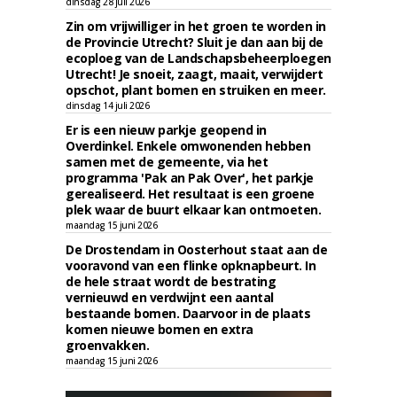
dinsdag 28 juli 2026
Zin om vrijwilliger in het groen te worden in
de Provincie Utrecht? Sluit je dan aan bij de
ecoploeg van de Landschapsbeheerploegen
Utrecht! Je snoeit, zaagt, maait, verwijdert
opschot, plant bomen en struiken en meer.
dinsdag 14 juli 2026
Er is een nieuw parkje geopend in
Overdinkel. Enkele omwonenden hebben
samen met de gemeente, via het
programma 'Pak an Pak Over', het parkje
gerealiseerd. Het resultaat is een groene
plek waar de buurt elkaar kan ontmoeten.
maandag 15 juni 2026
De Drostendam in Oosterhout staat aan de
vooravond van een flinke opknapbeurt. In
de hele straat wordt de bestrating
vernieuwd en verdwijnt een aantal
bestaande bomen. Daarvoor in de plaats
komen nieuwe bomen en extra
groenvakken.
maandag 15 juni 2026