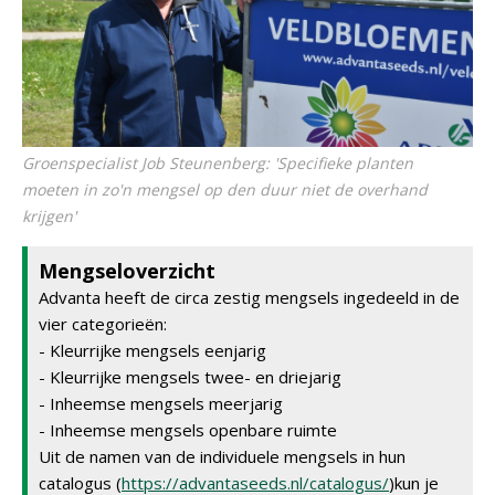
Groenspecialist Job Steunenberg: 'Specifieke planten
moeten in zo'n mengsel op den duur niet de overhand
krijgen'
Mengseloverzicht
Advanta heeft de circa zestig mengsels ingedeeld in de
vier categorieën:
- Kleurrijke mengsels eenjarig
- Kleurrijke mengsels twee- en driejarig
- Inheemse mengsels meerjarig
- Inheemse mengsels openbare ruimte
Uit de namen van de individuele mengsels in hun
catalogus (
https://advantaseeds.nl/catalogus/
)kun je