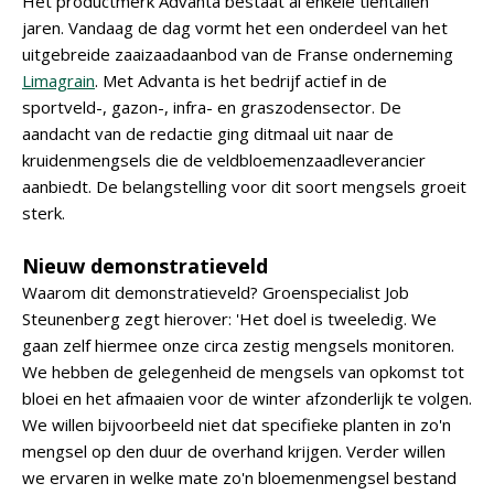
Het productmerk Advanta bestaat al enkele tientallen
jaren. Vandaag de dag vormt het een onderdeel van het
uitgebreide zaaizaadaanbod van de Franse onderneming
Limagrain
. Met Advanta is het bedrijf actief in de
sportveld-, gazon-, infra- en graszodensector. De
aandacht van de redactie ging ditmaal uit naar de
kruidenmengsels die de veldbloemenzaadleverancier
aanbiedt. De belangstelling voor dit soort mengsels groeit
sterk.
Nieuw demonstratieveld
Waarom dit demonstratieveld? Groenspecialist Job
Steunenberg zegt hierover: 'Het doel is tweeledig. We
gaan zelf hiermee onze circa zestig mengsels monitoren.
We hebben de gelegenheid de mengsels van opkomst tot
bloei en het afmaaien voor de winter afzonderlijk te volgen.
We willen bijvoorbeeld niet dat specifieke planten in zo'n
mengsel op den duur de overhand krijgen. Verder willen
we ervaren in welke mate zo'n bloemenmengsel bestand