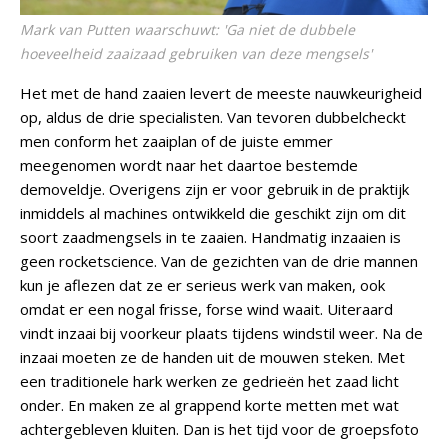
Mark van Putten waarschuwt: 'Ga niet de dubbele
hoeveelheid zaaizaad gebruiken van deze mengsels'
Het met de hand zaaien levert de meeste nauwkeurigheid
op, aldus de drie specialisten. Van tevoren dubbelcheckt
men conform het zaaiplan of de juiste emmer
meegenomen wordt naar het daartoe bestemde
demoveldje. Overigens zijn er voor gebruik in de praktijk
inmiddels al machines ontwikkeld die geschikt zijn om dit
soort zaadmengsels in te zaaien. Handmatig inzaaien is
geen rocketscience. Van de gezichten van de drie mannen
kun je aflezen dat ze er serieus werk van maken, ook
omdat er een nogal frisse, forse wind waait. Uiteraard
vindt inzaai bij voorkeur plaats tijdens windstil weer. Na de
inzaai moeten ze de handen uit de mouwen steken. Met
een traditionele hark werken ze gedrieën het zaad licht
onder. En maken ze al grappend korte metten met wat
achtergebleven kluiten. Dan is het tijd voor de groepsfoto