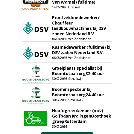
Van Wamel (fulltime)
12-06-2026, Dreumel
Proefveldmedewerker/
Chauffeur
landbouwmachines bij DSV
zaden Nederland B.V.
06-08-2026, Ven-Zelderheide
Kasmedewerker (fulltime) bij
DSV zaden Nederland B.V.
06-08-2026, Ven-Zelderheide
Groeiplaats specialist bij
Boomtotaalzorg32-40 uur
30-07-2026, Schalkwijk
Boominspecteur bij
Boomtotaalzorg24-40 uur
30-07-2026, Schalkwijk
Hoofdgreenkeeper (m/v)
Golfbaan KralingenOosthoek
groepRotterdam
30-07-2026