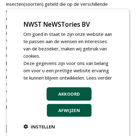
insecten(soorten) geteld die op de verschillende
veldbloemen afkwamen. Verder leverde het onderzoek
nieuwe inzichten op over de toepassing van inheemse
NWST NeWSTories BV
plantensoorten in de zaadmengsels. Advanta verwerkte
inmiddels veel van de opgedane kennis in de samenstelling
Om goed in staat te zijn onze website aan
van hun veldbloemenmengsels. De indeling van onze
te passen aan de wensen en interesses
mengsels in vier hoofdcategorieën is daarvan een tastbaar
van de bezoeker, maken wij gebruik van
resultaat, met inmiddels een aanbod van twintig 100
cookies.
procent inheemse mengsels.'
Deze gegevens zijn voor ons van belang
Op de vraag wanneer Advanta's nieuwe demonstratieveld
om voor u een prettige website ervaring
in Rilland voor het eerst te bewonderen is, adviseren de
te kunnen blijven ontwikkelen.
Lees verder
veldbloemenspecialisten: 'Houd voor de veld-demodagen
van Advanta onze website
www.advantaseeds.nl
in de
AKKOORD
gaten. Daarop publiceren we alle data waarop
professionals welkom zijn.'
AFWIJZEN
INSTELLEN
Limagrain Nederland B.V.
Plantum