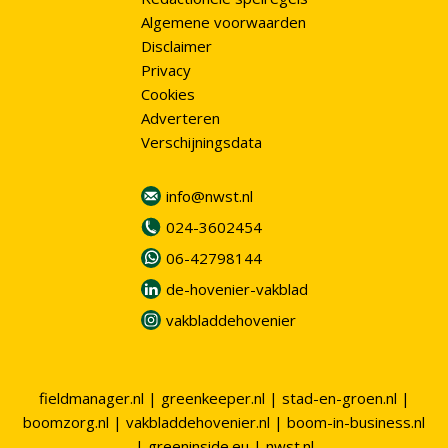
Algemene voorwaarden
Disclaimer
Privacy
Cookies
Adverteren
Verschijningsdata
info@nwst.nl
024-3602454
06-42798144
de-hovenier-vakblad
vakbladdehovenier
fieldmanager.nl
|
greenkeeper.nl
|
stad-en-groen.nl
|
boomzorg.nl
|
vakbladdehovenier.nl
|
boom-in-business.nl
|
greeninside.eu
|
nwst.nl