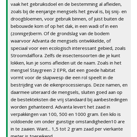
vaak het gebruiksdoel en de bestemming al afleiden,
zoals bij de eenjarige mengsels het geval is, bij snij- en
droogbloemen, voor gebruik binnen, of juist buiten de
bebouwde kom of op het dak, in een wadi of in een
(zonnige)berm. Of de grondslag van de bodem
waarvoor Advanta de mengsels ontwikkelde, of
speciaal voor een ecologisch interessant gebied, zoals
Stroomdalflora. Zelfs de insectensoorten die je kunt
lokken, kun je soms afleiden uit de naam. Zoals in het
mengsel Staygreen 2 EPR, dat een goede habitat
vormt voor de sluipwesp die een rol speelt in de
bestrijding van de eikenprocessierups. Deze namen, en
daarmee uiteraard de mengsels, sluiten goed aan op
de bestekteksten die vrij standaard bij aanbestedingen
worden gehanteerd. Advanta levert het zaad in
verpakkingen van 100, 500 en 1000 gram. Een kilo is
voldoende om onder gunstige omstandigheden10 are
in te zaaien. Want... 1,5 tot 2 gram zaad per vierkante
meter is toereikend.