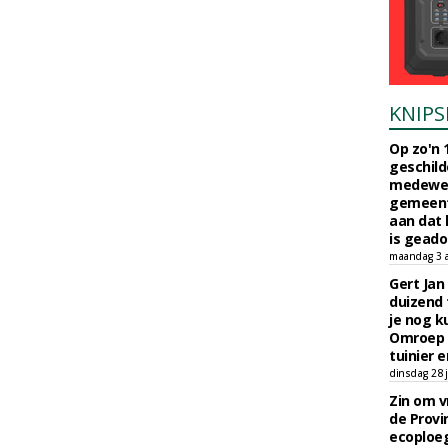
KNIPS
Op zo'n 
geschild
medewerk
gemeent
aan dat
is geado
maandag 3 
Gert Jan
duizend 
je nog k
Omroep 
tuinier e
dinsdag 28 j
Zin om vr
de Provin
ecoploe