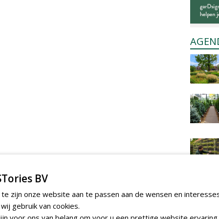
AGEN
Tories BV
 te zijn onze website aan te passen aan de wensen en interesse
ij gebruik van cookies.
jn voor ons van belang om voor u een prettige website ervaring 