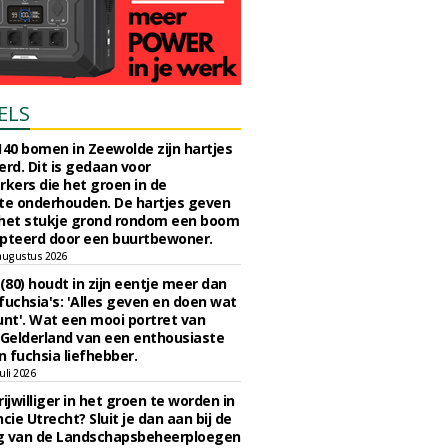
ELS
140 bomen in Zeewolde zijn hartjes
erd. Dit is gedaan voor
ers die het groen in de
e onderhouden. De hartjes geven
 het stukje grond rondom een boom
pteerd door een buurtbewoner.
augustus 2026
 (80) houdt in zijn eentje meer dan
fuchsia's: 'Alles geven en doen wat
unt'. Wat een mooi portret van
Gelderland van een enthousiaste
n fuchsia liefhebber.
uli 2026
ijwilliger in het groen te worden in
cie Utrecht? Sluit je dan aan bij de
g van de Landschapsbeheerploegen