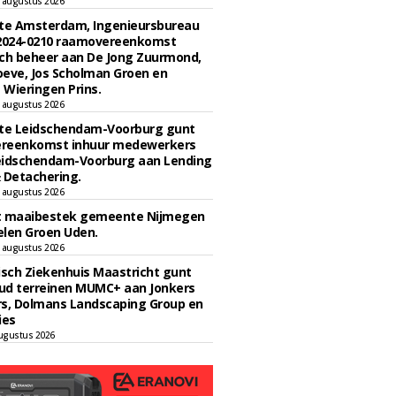
 augustus 2026
e Amsterdam, Ingenieursbureau
 2024-0210 raamovereenkomst
ch beheer aan De Jong Zuurmond,
eve, Jos Scholman Groen en
Wieringen Prins.
 augustus 2026
e Leidschendam-Voorburg gunt
reenkomst inhuur medewerkers
eidschendam-Voorburg aan Lending
 Detachering.
 augustus 2026
t maaibestek gemeente Nijmegen
len Groen Uden.
 augustus 2026
sch Ziekenhuis Maastricht gunt
ud terreinen MUMC+ aan Jonkers
rs, Dolmans Landscaping Group en
ies
ugustus 2026