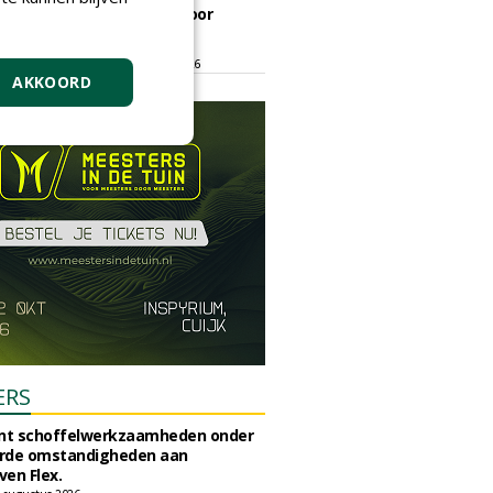
ontmoetingsplek voor
stedelijk groen
dinsdag 15 september 2026
t/m vrijdag 18 september 2026
AKKOORD
ERS
unt schoffelwerkzaamheden onder
rde omstandigheden aan
en Flex.