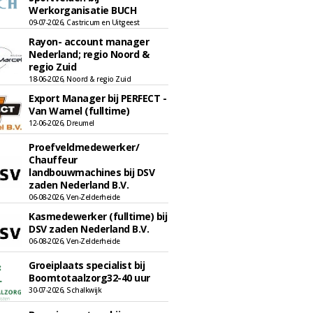
Werkorganisatie BUCH
09-07-2026, Castricum en Uitgeest
Rayon- account manager
Nederland; regio Noord &
regio Zuid
18-06-2026, Noord & regio Zuid
Export Manager bij PERFECT -
Van Wamel (fulltime)
12-06-2026, Dreumel
Proefveldmedewerker/
Chauffeur
landbouwmachines bij DSV
zaden Nederland B.V.
06-08-2026, Ven-Zelderheide
Kasmedewerker (fulltime) bij
DSV zaden Nederland B.V.
06-08-2026, Ven-Zelderheide
Groeiplaats specialist bij
Boomtotaalzorg32-40 uur
30-07-2026, Schalkwijk