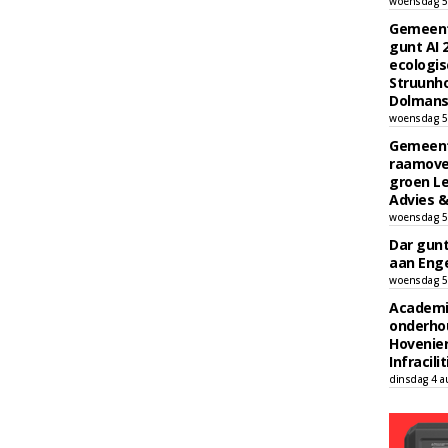
woensdag 5
Gemeent
gunt AI
ecologis
Struunho
Dolmans 
woensdag 5
Gemeent
raamove
groen L
Advies &
woensdag 5
Dar gun
aan Enge
woensdag 5
Academi
onderho
Hovenie
Infracilit
dinsdag 4 a