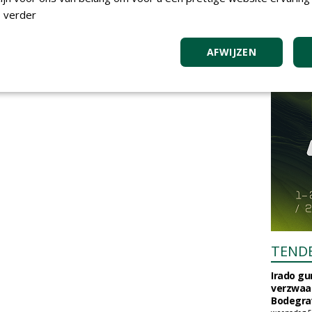
 verder
AFWIJZEN
TEND
Irado g
verzwaa
Bodegrav