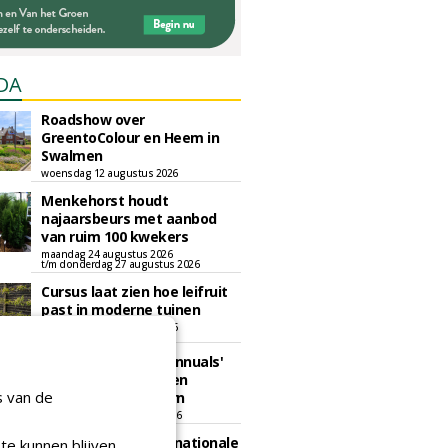
DA
Roadshow over
GreentoColour en Heem in
Swalmen
woensdag 12 augustus 2026
Menkehorst houdt
najaarsbeurs met aanbod
van ruim 100 kwekers
maandag 24 augustus 2026
t/m donderdag 27 augustus 2026
Cursus laat zien hoe leifruit
past in moderne tuinen
woensdag 26 augustus 2026
Vakdag 'All About Annuals'
zet eenjarige planten
s van de
centraal in Appeltern
donderdag 27 augustus 2026
GaLaBau 2026: internationale
te kunnen blijven