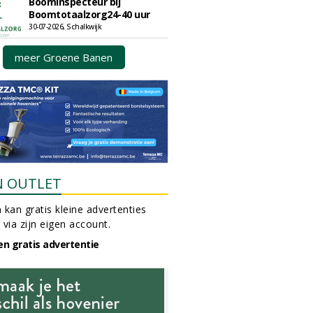
Boominspecteur bij
Boomtotaalzorg24-40 uur
30-07-2026, Schalkwijk
meer Groene Banen
N OUTLET
 kan gratis kleine advertenties
 via zijn eigen account.
en gratis advertentie