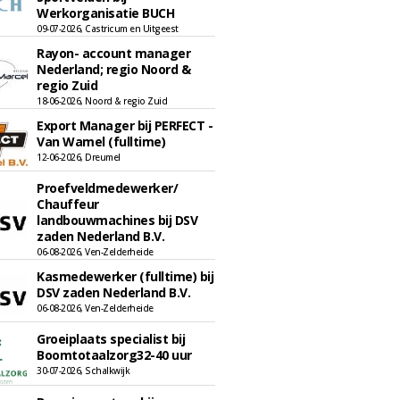
Werkorganisatie BUCH
09-07-2026, Castricum en Uitgeest
Rayon- account manager
Nederland; regio Noord &
regio Zuid
18-06-2026, Noord & regio Zuid
Export Manager bij PERFECT -
Van Wamel (fulltime)
12-06-2026, Dreumel
Proefveldmedewerker/
Chauffeur
landbouwmachines bij DSV
zaden Nederland B.V.
06-08-2026, Ven-Zelderheide
Kasmedewerker (fulltime) bij
DSV zaden Nederland B.V.
06-08-2026, Ven-Zelderheide
Groeiplaats specialist bij
Boomtotaalzorg32-40 uur
30-07-2026, Schalkwijk