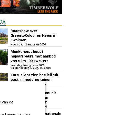
DA
Roadshow over
GreentoColour en Heem in
Swalmen
woensdag 12 augustus 2026
Menkehorst houdt
najaarsbeurs met aanbod
van ruim 100 kwekers
maandag 24 augustus 2026
t/m donderdag 27 augustus 2026
Cursus laat zien hoe leifruit
past in moderne tuinen
woensdag 26 augustus 2026
Vakdag 'All About Annuals'
zet eenjarige planten
s van de
centraal in Appeltern
donderdag 27 augustus 2026
GaLaBau 2026: internationale
te kunnen blijven