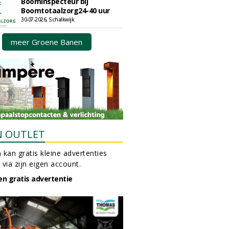
Boominspecteur bij
Boomtotaalzorg24-40 uur
30-07-2026, Schalkwijk
meer Groene Banen
N OUTLET
 kan gratis kleine advertenties
 via zijn eigen account.
en gratis advertentie