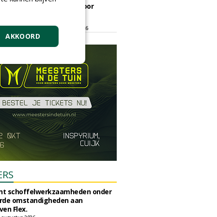
ontmoetingsplek voor
stedelijk groen
dinsdag 15 september 2026
t/m vrijdag 18 september 2026
AKKOORD
ERS
unt schoffelwerkzaamheden onder
rde omstandigheden aan
en Flex.