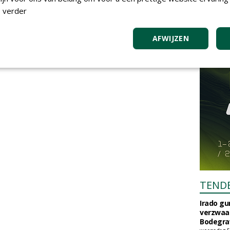
 verder
AFWIJZEN
TEND
Irado g
verzwaa
Bodegrav