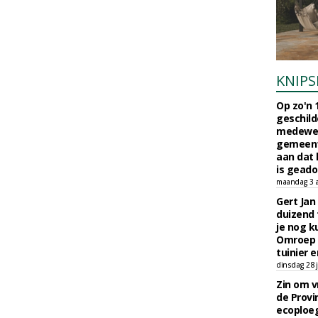
KNIPS
Op zo'n 
geschild
medewerk
gemeent
aan dat
is geado
maandag 3 
Gert Jan
duizend 
je nog k
Omroep 
tuinier e
dinsdag 28 j
Zin om vr
de Provin
ecoploe