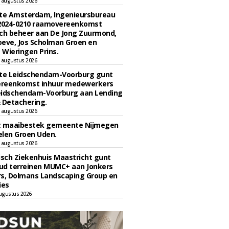
 augustus 2026
e Amsterdam, Ingenieursbureau
 2024-0210 raamovereenkomst
ch beheer aan De Jong Zuurmond,
eve, Jos Scholman Groen en
Wieringen Prins.
 augustus 2026
e Leidschendam-Voorburg gunt
reenkomst inhuur medewerkers
eidschendam-Voorburg aan Lending
 Detachering.
 augustus 2026
t maaibestek gemeente Nijmegen
len Groen Uden.
 augustus 2026
sch Ziekenhuis Maastricht gunt
ud terreinen MUMC+ aan Jonkers
rs, Dolmans Landscaping Group en
ies
ugustus 2026