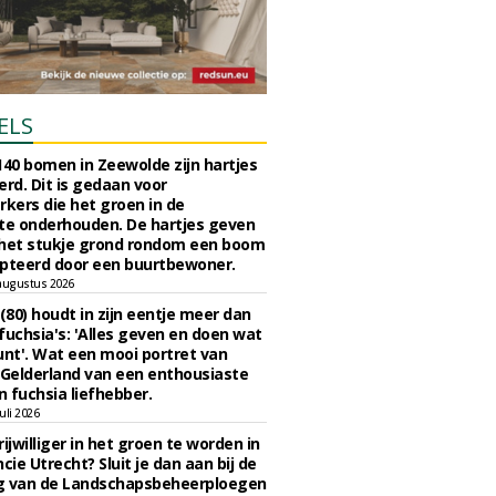
ELS
140 bomen in Zeewolde zijn hartjes
erd. Dit is gedaan voor
ers die het groen in de
e onderhouden. De hartjes geven
 het stukje grond rondom een boom
pteerd door een buurtbewoner.
augustus 2026
 (80) houdt in zijn eentje meer dan
fuchsia's: 'Alles geven en doen wat
unt'. Wat een mooi portret van
Gelderland van een enthousiaste
n fuchsia liefhebber.
uli 2026
ijwilliger in het groen te worden in
cie Utrecht? Sluit je dan aan bij de
g van de Landschapsbeheerploegen