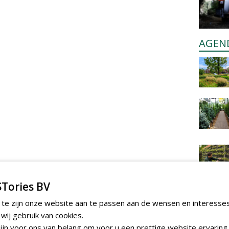
AGEN
Tories BV
 te zijn onze website aan te passen aan de wensen en interesse
ij gebruik van cookies.
jn voor ons van belang om voor u een prettige website ervaring 