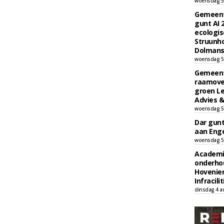
woensdag 5
Gemeent
gunt AI
ecologis
Struunho
Dolmans 
woensdag 5
Gemeent
raamove
groen L
Advies &
woensdag 5
Dar gun
aan Enge
woensdag 5
Academi
onderho
Hovenie
Infracilit
dinsdag 4 a