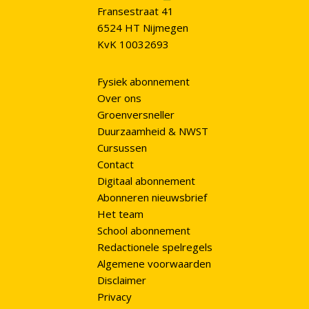
Fransestraat 41
6524 HT Nijmegen
KvK 10032693
Fysiek abonnement
Over ons
Groenversneller
Duurzaamheid & NWST
Cursussen
Contact
Digitaal abonnement
Abonneren nieuwsbrief
Het team
School abonnement
Redactionele spelregels
Algemene voorwaarden
Disclaimer
Privacy