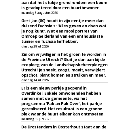
aan dat het stukje grond rondom een boom
is geadopteerd door een buurtbewoner.
maandag 3 augustus 2026
Gert Jan (80) houdt in zijn eentje meer dan
duizend fuchsia's: 'Alles geven en doen wat
je nog kunt'. Wat een mooi portret van
Omroep Gelderland van een enthousiaste
tuinier en fuchsia liefhebber.
dinsdag 28 juli 2026
Zin om vrijwilliger in het groen te worden in
de Provincie Utrecht? Sluit je dan aan bij de
ecoploeg van de Landschapsbeheerploegen
Utrecht! Je snoeit, zaagt, maait, verwijdert
opschot, plant bomen en struiken en meer.
dinsdag 14 juli 2026
Er is een nieuw parkje geopend in
Overdinkel. Enkele omwonenden hebben
samen met de gemeente, via het
programma 'Pak an Pak Over', het parkje
gerealiseerd. Het resultaat is een groene
plek waar de buurt elkaar kan ontmoeten.
maandag 15 juni 2026
De Drostendam in Oosterhout staat aan de