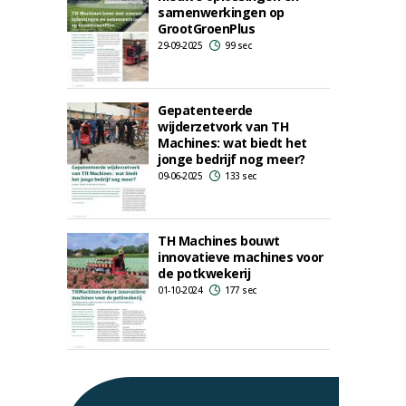
samenwerkingen op
GrootGroenPlus
29-09-2025
99 sec
Gepatenteerde
wijderzetvork van TH
Machines: wat biedt het
jonge bedrijf nog meer?
09-06-2025
133 sec
TH Machines bouwt
innovatieve machines voor
de potkwekerij
01-10-2024
177 sec