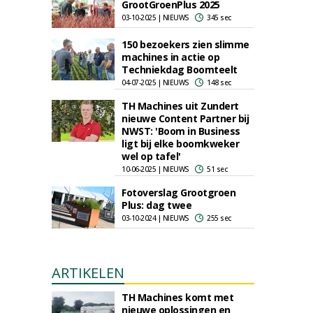
GrootGroenPlus 2025
03-10-2025 | NIEUWS
345 sec
150 bezoekers zien slimme
machines in actie op
Techniekdag Boomteelt
04-07-2025 | NIEUWS
148 sec
TH Machines uit Zundert
nieuwe Content Partner bij
NWST: 'Boom in Business
ligt bij elke boomkweker
wel op tafel'
10-06-2025 | NIEUWS
51 sec
Fotoverslag Grootgroen
Plus: dag twee
03-10-2024 | NIEUWS
255 sec
ARTIKELEN
TH Machines komt met
nieuwe oplossingen en