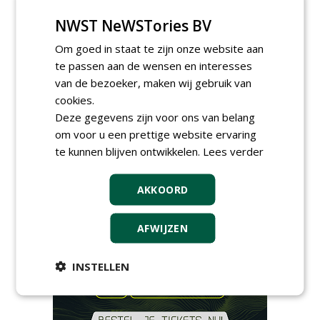
najaarsbeurs met aanbod
van ruim 100 kwekers
NWST NeWSTories BV
maandag 24 augustus 2026
t/m donderdag 27 augustus 2026
Om goed in staat te zijn onze website aan
Cursus laat zien hoe leifruit
te passen aan de wensen en interesses
past in moderne tuinen
van de bezoeker, maken wij gebruik van
woensdag 26 augustus 2026
cookies.
Vakdag 'All About Annuals'
Deze gegevens zijn voor ons van belang
zet eenjarige planten
centraal in Appeltern
om voor u een prettige website ervaring
donderdag 27 augustus 2026
te kunnen blijven ontwikkelen.
Lees verder
GaLaBau 2026: internationale
ontmoetingsplek voor
AKKOORD
stedelijk groen
dinsdag 15 september 2026
t/m vrijdag 18 september 2026
AFWIJZEN
INSTELLEN