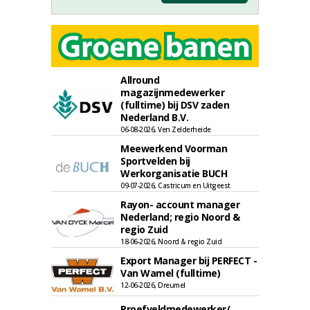
Allround
magazijnmedewerker
(fulltime) bij DSV zaden
Nederland B.V.
06-08-2026, Ven Zelderheide
Meewerkend Voorman
Sportvelden bij
Werkorganisatie BUCH
09-07-2026, Castricum en Uitgeest
Rayon- account manager
Nederland; regio Noord &
regio Zuid
18-06-2026, Noord & regio Zuid
Export Manager bij PERFECT -
Van Wamel (fulltime)
12-06-2026, Dreumel
Proefveldmedewerker/