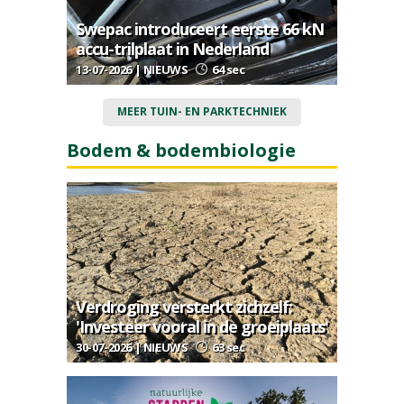
Swepac introduceert eerste 66 kN
accu-trilplaat in Nederland
13-07-2026 | NIEUWS
64 sec
MEER TUIN- EN PARKTECHNIEK
Bodem & bodembiologie
Verdroging versterkt zichzelf:
'Investeer vooral in de groeiplaats'
30-07-2026 | NIEUWS
63 sec