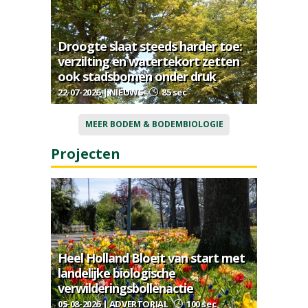
Droogte slaat steeds harder toe:
verzilting en watertekort zetten
ook stadsbomen onder druk
22-07-2026 | NIEUWS
85 sec
MEER BODEM & BODEMBIOLOGIE
Projecten
Heel Holland Bloeit van start met
landelijke biologische
verwilderingsbollenactie
05-08-2026 | ADVERTORIAL
100 sec