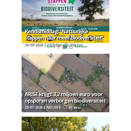
Kennismiddag: 'Natuurlijke
stappen naar meer biodiversiteit'
30-07-2026 | AGENDA
209 sec
ARISE krijgt 3,2 miljoen euro voor
opsporen verborgen biodiversiteit
28-07-2026 | NIEUWS
61 sec