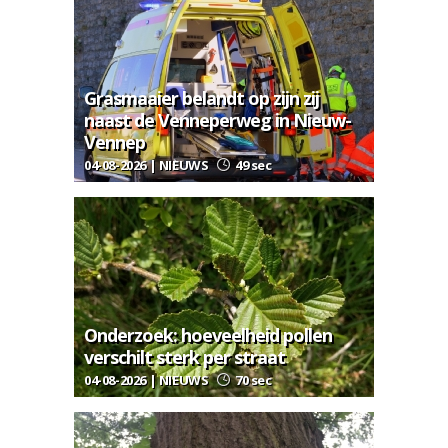
Grasmaaier belandt op zijn zij
naast de Venneperweg in Nieuw-
Vennep
04-08-2026 | NIEUWS
49 sec
Onderzoek: hoeveelheid pollen
verschilt sterk per straat
04-08-2026 | NIEUWS
70 sec