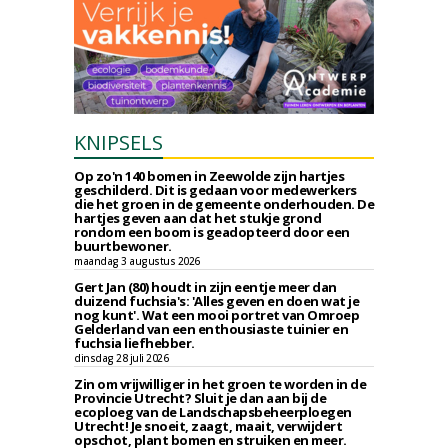
KNIPSELS
Op zo'n 140 bomen in Zeewolde zijn hartjes
geschilderd. Dit is gedaan voor medewerkers
die het groen in de gemeente onderhouden. De
hartjes geven aan dat het stukje grond
rondom een boom is geadopteerd door een
buurtbewoner.
maandag 3 augustus 2026
Gert Jan (80) houdt in zijn eentje meer dan
duizend fuchsia's: 'Alles geven en doen wat je
nog kunt'. Wat een mooi portret van Omroep
Gelderland van een enthousiaste tuinier en
fuchsia liefhebber.
dinsdag 28 juli 2026
Zin om vrijwilliger in het groen te worden in de
Provincie Utrecht? Sluit je dan aan bij de
ecoploeg van de Landschapsbeheerploegen
Utrecht! Je snoeit, zaagt, maait, verwijdert
opschot, plant bomen en struiken en meer.