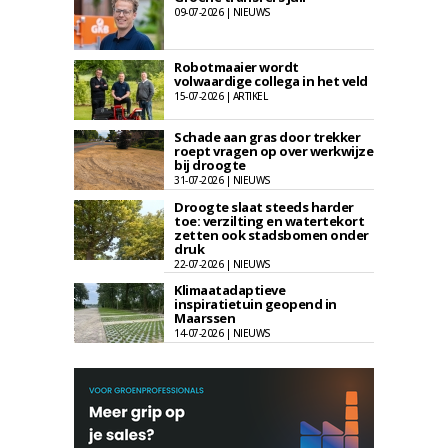
09-07-2026 | NIEUWS
Robotmaaier wordt
volwaardige collega in het veld
15-07-2026 | ARTIKEL
Schade aan gras door trekker
roept vragen op over werkwijze
bij droogte
31-07-2026 | NIEUWS
Droogte slaat steeds harder
toe: verzilting en watertekort
zetten ook stadsbomen onder
druk
22-07-2026 | NIEUWS
Klimaatadaptieve
inspiratietuin geopend in
Maarssen
14-07-2026 | NIEUWS