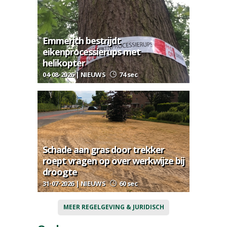
Emmerich bestrijdt
eikenprocessierups met
helikopter
04-08-2026 | NIEUWS
74 sec
Schade aan gras door trekker
roept vragen op over werkwijze bij
droogte
31-07-2026 | NIEUWS
60 sec
MEER REGELGEVING & JURIDISCH