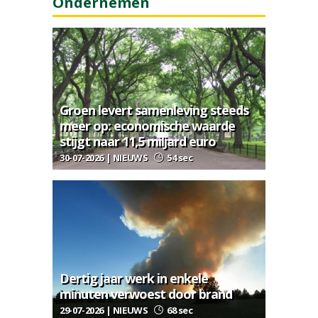
Ondernemen
Groen levert samenleving steeds
meer op: economische waarde
stijgt naar 11,5 miljard euro
30-07-2026 | NIEUWS
54 sec
Dertig jaar werk in enkele
minuten verwoest door brand
29-07-2026 | NIEUWS
68 sec