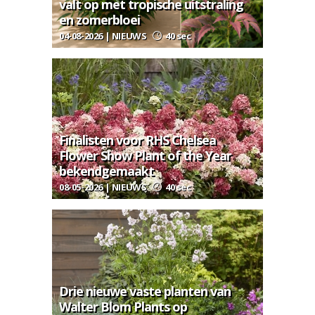
valt op met tropische uitstraling
en zomerbloei
04-08-2026 | NIEUWS
40 sec
Finalisten voor RHS Chelsea
Flower Show Plant of the Year
bekendgemaakt
08-05-2026 | NIEUWS
40 sec
Drie nieuwe vaste planten van
Walter Blom Plants op