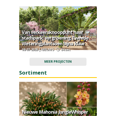
Van verkeersknooppunt naar
stadspark: vergroening Tweede
Weteringplantsoen bijna klaar
08-07-2026 | NIEUWS
84 sec
MEER PROJECTEN
Sortiment
Nieuwe Mahonia JungleWhisper