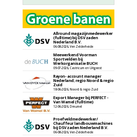
Allround magazijnmedewerker
(fulltime) bij DSV zaden
Nederland B.V.
06-08-2026, Ven Zelderheide
Meewerkend Voorman
Sportvelden bij
Werkorganisatie BUCH
09-07-2026, Castricum en Uitgeest
Rayon- account manager
Nederland; regio Noord & regio
Zuid
18-06-2026, Noord & regio Zuid
Export Manager bij PERFECT -
Van Wamel (fulltime)
12-06-2026, Dreumel
Proefveldmedewerker/
Chauffeur landbouwmachines
bij DSV zaden Nederland B.V.
06-08-2026, Ven-Zelderheide