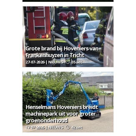
Grote brand bij Hoveniers van
Frankenhuyzen in Tricht
27-07-2026 | NIEUWS
35 sec
Henselmans Hoveniers breidt
machinepark uit voor groter
groenonderhoud
17-07-2026 | NIEUWS
42 sec