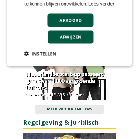
te kunnen blijven ontwikkelen.
Lees verder
STIHL introduceert compacte
accubladblazer BGA 110
AKKOORD
20-07-2026 | NIEUWS
51 sec
AFWIJZEN
INSTELLEN
Nederlandse start-up passeert
grens van 1.000 vergroende
balkons
16-07-2026 | NIEUWS
44 sec
MEER PRODUCTNIEUWS
Regelgeving & juridisch