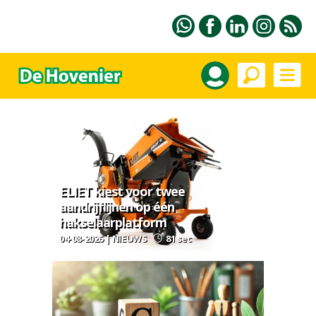
ELIET kiest voor twee
aandrijflijnen op één
hakselaarplatform
04-08-2026 | NIEUWS
81 sec