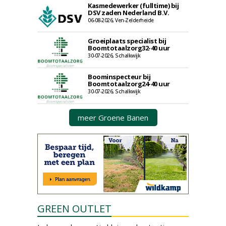
Kasmedewerker (fulltime) bij
DSV zaden Nederland B.V.
06-08-2026, Ven-Zelderheide
Groeiplaats specialist bij
Boomtotaalzorg32-40 uur
30-07-2026, Schalkwijk
Boominspecteur bij
Boomtotaalzorg24-40 uur
30-07-2026, Schalkwijk
meer Groene Banen
GREEN OUTLET