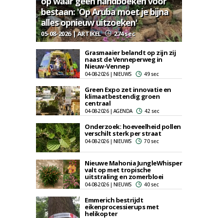
op waar geen handboeken voor
bestaan: 'Op Aruba moet je bijna
alles opnieuw uitzoeken'
05-08-2026 | ARTIKEL
274 sec
Grasmaaier belandt op zijn zij
naast de Venneperweg in
Nieuw-Vennep
04-08-2026 | NIEUWS
49 sec
Green Expo zet innovatie en
klimaatbestendig groen
centraal
04-08-2026 | AGENDA
42 sec
Onderzoek: hoeveelheid pollen
verschilt sterk per straat
04-08-2026 | NIEUWS
70 sec
Nieuwe Mahonia JungleWhisper
valt op met tropische
uitstraling en zomerbloei
04-08-2026 | NIEUWS
40 sec
Emmerich bestrijdt
eikenprocessierups met
helikopter