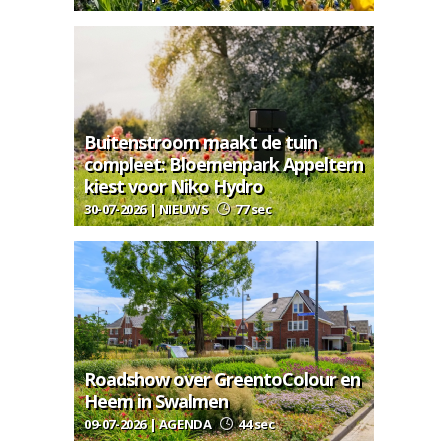
Buitenstroom maakt de tuin
compleet: Bloemenpark Appeltern
kiest voor Niko Hydro
30-07-2026 | NIEUWS
77 sec
Roadshow over GreentoColour en
Heem in Swalmen
09-07-2026 | AGENDA
44 sec