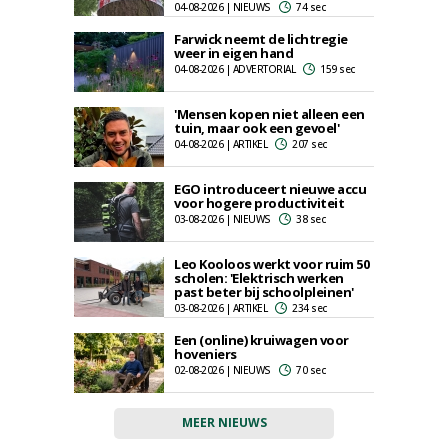
04-08-2026 | NIEUWS
74 sec
Farwick neemt de lichtregie
weer in eigen hand
04-08-2026 | ADVERTORIAL
159 sec
'Mensen kopen niet alleen een
tuin, maar ook een gevoel'
04-08-2026 | ARTIKEL
207 sec
EGO introduceert nieuwe accu
voor hogere productiviteit
03-08-2026 | NIEUWS
38 sec
Leo Kooloos werkt voor ruim 50
scholen: 'Elektrisch werken
past beter bij schoolpleinen'
03-08-2026 | ARTIKEL
234 sec
Een (online) kruiwagen voor
hoveniers
02-08-2026 | NIEUWS
70 sec
MEER NIEUWS