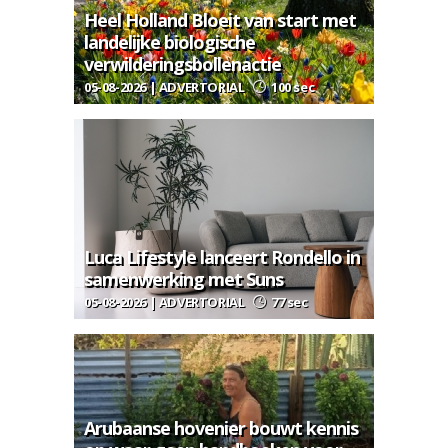
Heel Holland Bloeit van start met
landelijke biologische
verwilderingsbollenactie
05-08-2026 | ADVERTORIAL
100 sec
Luca Lifestyle lanceert Rondello in
samenwerking met Suns
05-08-2026 | ADVERTORIAL
77 sec
Arubaanse hovenier bouwt kennis