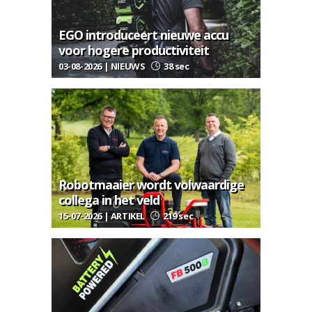
EGO introduceert nieuwe accu
voor hogere productiviteit
03-08-2026 | NIEUWS
38 sec
Robotmaaier wordt volwaardige
collega in het veld
15-07-2026 | ARTIKEL
219 sec