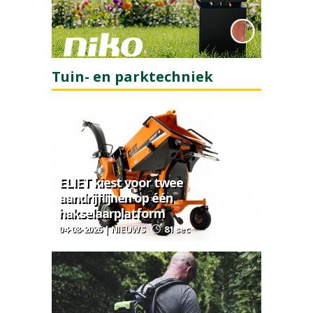
Tuin- en parktechniek
ELIET kiest voor twee
aandrijflijnen op één
hakselaarplatform
04-08-2026 | NIEUWS
81 sec