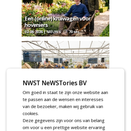
Een (online) kruiwagen voor
hoveniers
02-08-2026 | NIEUWS
70 sec
Rooftop Symposium viert tien jaar
NWST NeWSTories BV
duurzame dakontwikkeling
Om goed in staat te zijn onze website aan
27-07-2026 | AGENDA
75 sec
te passen aan de wensen en interesses
van de bezoeker, maken wij gebruik van
cookies.
Deze gegevens zijn voor ons van belang
om voor u een prettige website ervaring