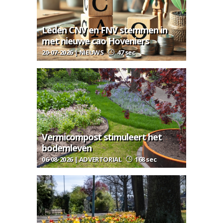
Leden CNV en FNV stemmen in
met nieuwe cao Hoveniers
20-07-2026 | NIEUWS
47 sec
Vermicompost stimuleert het
bodemleven
06-08-2026 | ADVERTORIAL
168 sec