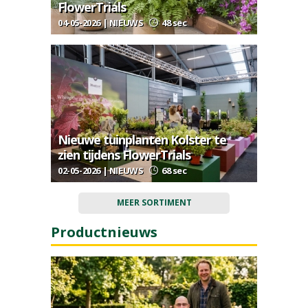
FlowerTrials
04-05-2026 | NIEUWS
48 sec
Nieuwe tuinplanten Kolster te
zien tijdens FlowerTrials
02-05-2026 | NIEUWS
68 sec
MEER SORTIMENT
Productnieuws